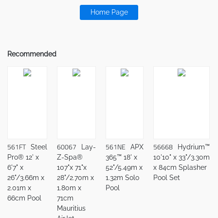
Home Page
Recommended
561FT
60067
561NE
56668
Steel
Lay-
APX
Hydrium™
Pro® 12' x
Z-Spa®
365™ 18' x
10'10" x 33"/3.30m
6'7" x
107"x 71"x
52"/5.49m x
x 84cm Splasher
26"/3.66m x
28"/2.70m x
1.32m Solo
Pool Set
2.01m x
1.80m x
Pool
66cm Pool
71cm
Mauritius