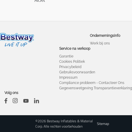
AirJet
Ondernemingsinfo
Werk bij ons
Service na verkoop
Garantie
Cookies Politiek
Privacybeleid
Gebruiksvoorwaarden
Impressum
Compliance probleem - Contacteer Ons
Gegevenswetgeving Transparantieverklaring
Volg ons
©2026 Bestway Inflatables & Material
Sitemap
Corp. Alle rechten voorbehouden